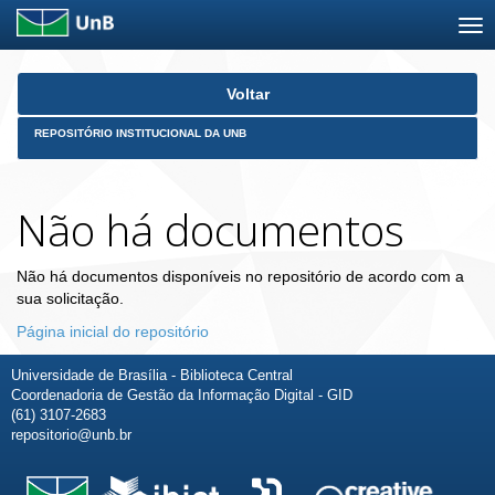
Skip
Voltar
navigation
REPOSITÓRIO INSTITUCIONAL DA UNB
Não há documentos
Não há documentos disponíveis no repositório de acordo com a
sua solicitação.
Página inicial do repositório
Universidade de Brasília - Biblioteca Central
Coordenadoria de Gestão da Informação Digital - GID
(61) 3107-2683
repositorio@unb.br