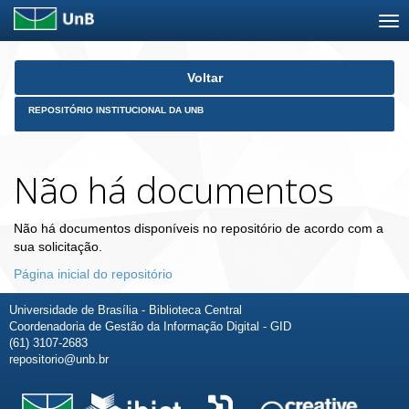
Skip
Voltar
navigation
REPOSITÓRIO INSTITUCIONAL DA UNB
Não há documentos
Não há documentos disponíveis no repositório de acordo com a
sua solicitação.
Página inicial do repositório
Universidade de Brasília - Biblioteca Central
Coordenadoria de Gestão da Informação Digital - GID
(61) 3107-2683
repositorio@unb.br