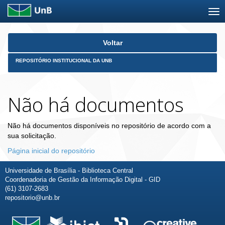
Skip
Voltar
navigation
REPOSITÓRIO INSTITUCIONAL DA UNB
Não há documentos
Não há documentos disponíveis no repositório de acordo com a
sua solicitação.
Página inicial do repositório
Universidade de Brasília - Biblioteca Central
Coordenadoria de Gestão da Informação Digital - GID
(61) 3107-2683
repositorio@unb.br