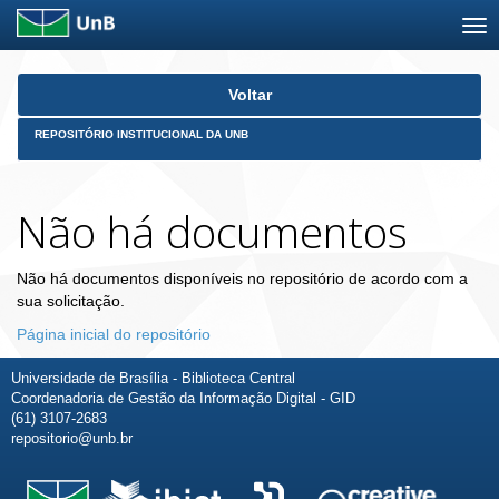
Skip
Voltar
navigation
REPOSITÓRIO INSTITUCIONAL DA UNB
Não há documentos
Não há documentos disponíveis no repositório de acordo com a
sua solicitação.
Página inicial do repositório
Universidade de Brasília - Biblioteca Central
Coordenadoria de Gestão da Informação Digital - GID
(61) 3107-2683
repositorio@unb.br