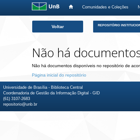
Comunidades e Coleções
Skip
REPOSITÓRIO INSTITUCIO
Voltar
navigation
Não há documento
Não há documentos disponíveis no repositório de acor
Página inicial do repositório
Universidade de Brasília - Biblioteca Central
Coordenadoria de Gestão da Informação Digital - GID
(61) 3107-2683
repositorio@unb.br