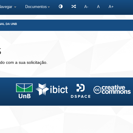
Navegar
Documentos
A-
A
A+
NAL DA UNB
s
do com a sua solicitação.