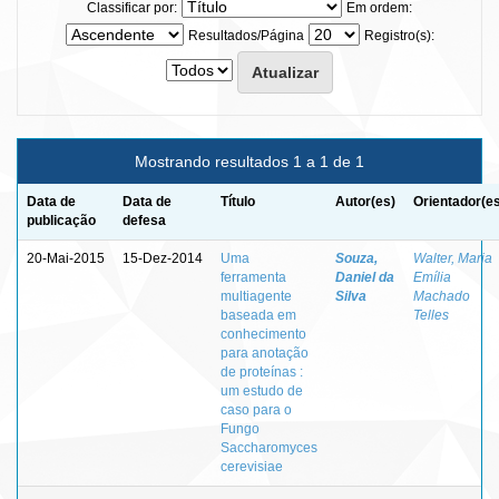
Classificar por:
Em ordem:
Resultados/Página
Registro(s):
Mostrando resultados 1 a 1 de 1
Data de
Data de
Título
Autor(es)
Orientador(e
publicação
defesa
20-Mai-2015
15-Dez-2014
Uma
Souza,
Walter, Maria
ferramenta
Daniel da
Emília
multiagente
Silva
Machado
baseada em
Telles
conhecimento
para anotação
de proteínas :
um estudo de
caso para o
Fungo
Saccharomyces
cerevisiae