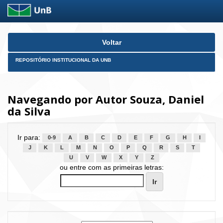
Skip
Voltar
navigation
REPOSITÓRIO INSTITUCIONAL DA UNB
Navegando por Autor Souza, Daniel
da Silva
Ir para:
0-9
A
B
C
D
E
F
G
H
I
J
K
L
M
N
O
P
Q
R
S
T
U
V
W
X
Y
Z
ou entre com as primeiras letras: