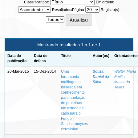
Classificar por:
Em ordem:
Resultados/Página
Registro(s):
Mostrando resultados 1 a 1 de 1
Data de
Data de
Título
Autor(es)
Orientador(e
publicação
defesa
20-Mai-2015
15-Dez-2014
Uma
Souza,
Walter, Maria
ferramenta
Daniel da
Emília
multiagente
Silva
Machado
baseada em
Telles
conhecimento
para anotação
de proteínas :
um estudo de
caso para o
Fungo
Saccharomyces
cerevisiae