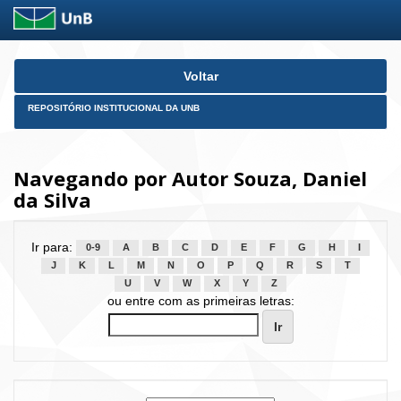
Skip
Voltar
navigation
REPOSITÓRIO INSTITUCIONAL DA UNB
Navegando por Autor Souza, Daniel
da Silva
Ir para:
0-9
A
B
C
D
E
F
G
H
I
J
K
L
M
N
O
P
Q
R
S
T
U
V
W
X
Y
Z
ou entre com as primeiras letras: