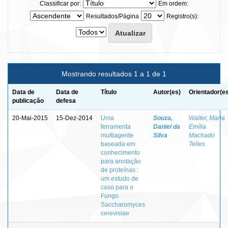
Classificar por:
Em ordem:
Resultados/Página
Registro(s):
Mostrando resultados 1 a 1 de 1
Data de
Data de
Título
Autor(es)
Orientador(e
publicação
defesa
20-Mai-2015
15-Dez-2014
Uma
Souza,
Walter, Maria
ferramenta
Daniel da
Emília
multiagente
Silva
Machado
baseada em
Telles
conhecimento
para anotação
de proteínas :
um estudo de
caso para o
Fungo
Saccharomyces
cerevisiae