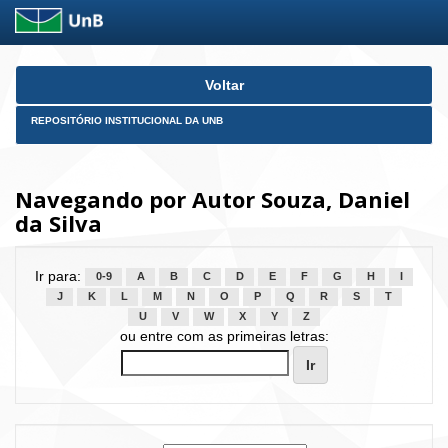
Skip
Voltar
navigation
REPOSITÓRIO INSTITUCIONAL DA UNB
Navegando por Autor Souza, Daniel
da Silva
Ir para:
0-9
A
B
C
D
E
F
G
H
I
J
K
L
M
N
O
P
Q
R
S
T
U
V
W
X
Y
Z
ou entre com as primeiras letras: