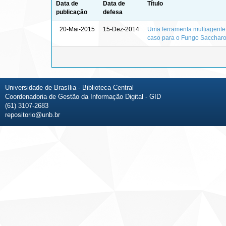
Data de
Data de
Título
publicação
defesa
20-Mai-2015
15-Dez-2014
Uma ferramenta multiagente
caso para o Fungo Saccharo
Universidade de Brasília - Biblioteca Central
Coordenadoria de Gestão da Informação Digital - GID
(61) 3107-2683
repositorio@unb.br