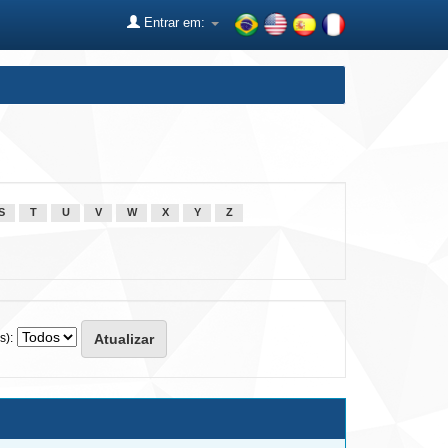
Entrar em:
S
T
U
V
W
X
Y
Z
s):