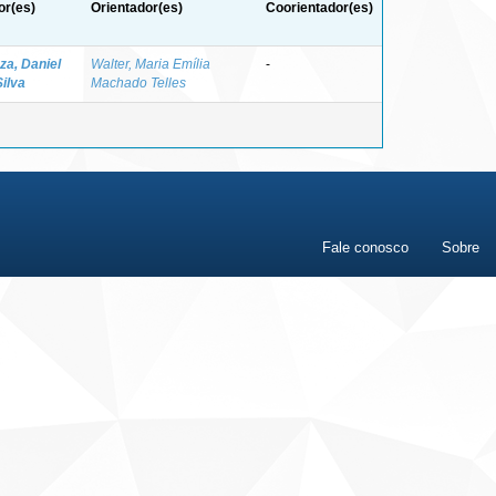
or(es)
Orientador(es)
Coorientador(es)
za, Daniel
Walter, Maria Emília
-
Silva
Machado Telles
Fale conosco
Sobre