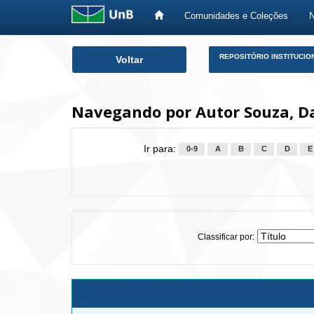
Comunidades e Coleções
Skip
REPOSITÓRIO INSTITUCIO
Voltar
navigation
Navegando por Autor Souza, Da
Ir para:
0-9
A
B
C
D
E
Classificar por: