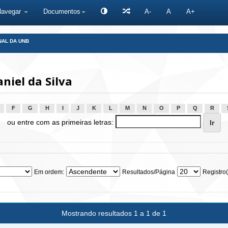
Navegar
Documentos
A-
A
A+
NAL DA UNB
niel da Silva
F
G
H
I
J
K
L
M
N
O
P
Q
R
ou entre com as primeiras letras:
Em ordem:
Resultados/Página
Registro(
Mostrando resultados 1 a 1 de 1