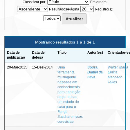
Classificar por:
Em ordem:
Resultados/Página
Registro(s):
Mostrando resultados 1 a 1 de 1
Data de
Data de
Título
Autor(es)
Orientador(e
publicação
defesa
20-Mai-2015
15-Dez-2014
Uma
Souza,
Walter, Maria
ferramenta
Daniel da
Emília
multiagente
Silva
Machado
baseada em
Telles
conhecimento
para anotação
de proteínas :
um estudo de
caso para o
Fungo
Saccharomyces
cerevisiae