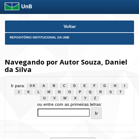
Skip
Voltar
navigation
REPOSITÓRIO INSTITUCIONAL DA UNB
Navegando por Autor Souza, Daniel
da Silva
Ir para:
0-9
A
B
C
D
E
F
G
H
I
J
K
L
M
N
O
P
Q
R
S
T
U
V
W
X
Y
Z
ou entre com as primeiras letras: