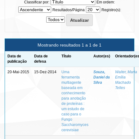
Classificar por:
Em ordem:
Resultados/Página
Registro(s):
Mostrando resultados 1 a 1 de 1
Data de
Data de
Título
Autor(es)
Orientador(e
publicação
defesa
20-Mai-2015
15-Dez-2014
Uma
Souza,
Walter, Maria
ferramenta
Daniel da
Emília
multiagente
Silva
Machado
baseada em
Telles
conhecimento
para anotação
de proteínas :
um estudo de
caso para o
Fungo
Saccharomyces
cerevisiae