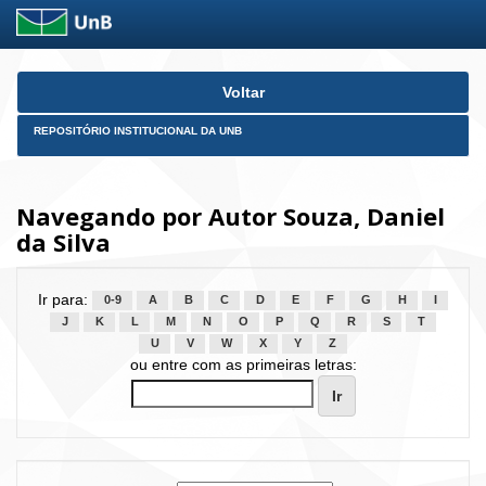
Skip
Voltar
navigation
REPOSITÓRIO INSTITUCIONAL DA UNB
Navegando por Autor Souza, Daniel
da Silva
Ir para:
0-9
A
B
C
D
E
F
G
H
I
J
K
L
M
N
O
P
Q
R
S
T
U
V
W
X
Y
Z
ou entre com as primeiras letras: