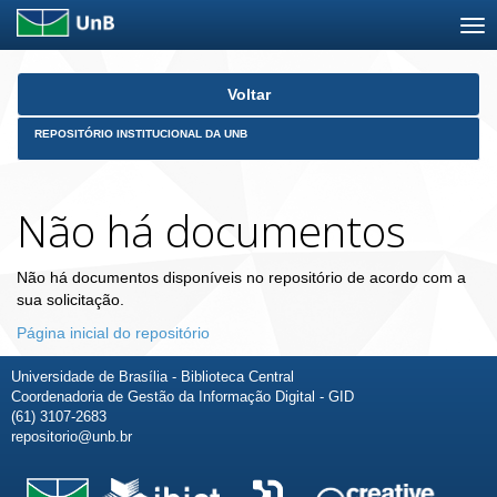
Skip
Voltar
navigation
REPOSITÓRIO INSTITUCIONAL DA UNB
Não há documentos
Não há documentos disponíveis no repositório de acordo com a
sua solicitação.
Página inicial do repositório
Universidade de Brasília - Biblioteca Central
Coordenadoria de Gestão da Informação Digital - GID
(61) 3107-2683
repositorio@unb.br