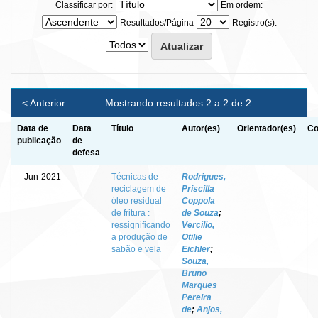
Classificar por:
Em ordem:
Resultados/Página
Registro(s):
< Anterior
Mostrando resultados 2 a 2 de 2
Data de
Data
Título
Autor(es)
Orientador(es)
Co
publicação
de
defesa
Jun-2021
-
Técnicas de
Rodrigues,
-
-
reciclagem de
Priscilla
óleo residual
Coppola
de fritura :
de Souza
;
ressignificando
Vercílio,
a produção de
Otilie
sabão e vela
Eichler
;
Souza,
Bruno
Marques
Pereira
de
;
Anjos,