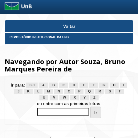
Skip
Voltar
navigation
REPOSITÓRIO INSTITUCIONAL DA UNB
Navegando por Autor Souza, Bruno
Marques Pereira de
Ir para:
0-9
A
B
C
D
E
F
G
H
I
J
K
L
M
N
O
P
Q
R
S
T
U
V
W
X
Y
Z
ou entre com as primeiras letras: