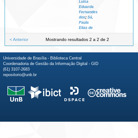
Luisa
Eduarda
Fernandes
dos
;
Sá,
Paula
Elias de
< Anterior
Mostrando resultados 2 a 2 de 2
Universidade de Brasília - Biblioteca Central
Coordenadoria de Gestão da Informação Digital - GID
(61) 3107-2683
repositorio@unb.br
Fale conosco