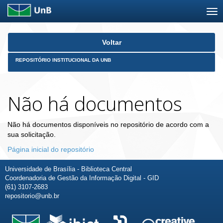
Skip
Voltar
navigation
REPOSITÓRIO INSTITUCIONAL DA UNB
Não há documentos
Não há documentos disponíveis no repositório de acordo com a
sua solicitação.
Página inicial do repositório
Universidade de Brasília - Biblioteca Central
Coordenadoria de Gestão da Informação Digital - GID
(61) 3107-2683
repositorio@unb.br