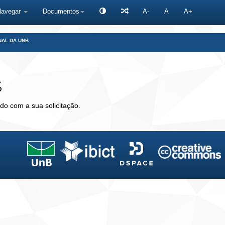
Navegar
Documentos
A-
A
A+
NAL DA UNB
s
do com a sua solicitação.