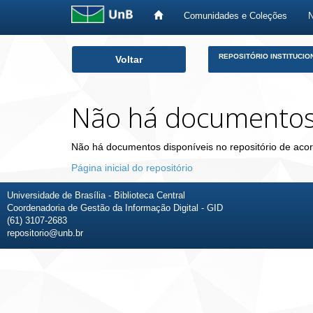
Comunidades e Coleções
Skip
REPOSITÓRIO INSTITUCIO
Voltar
navigation
Não há documento
Não há documentos disponíveis no repositório de acor
Página inicial do repositório
Universidade de Brasília - Biblioteca Central
Coordenadoria de Gestão da Informação Digital - GID
(61) 3107-2683
repositorio@unb.br