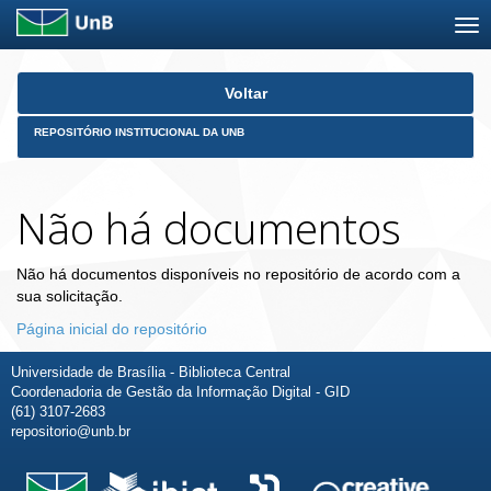
Skip
Voltar
navigation
REPOSITÓRIO INSTITUCIONAL DA UNB
Não há documentos
Não há documentos disponíveis no repositório de acordo com a
sua solicitação.
Página inicial do repositório
Universidade de Brasília - Biblioteca Central
Coordenadoria de Gestão da Informação Digital - GID
(61) 3107-2683
repositorio@unb.br