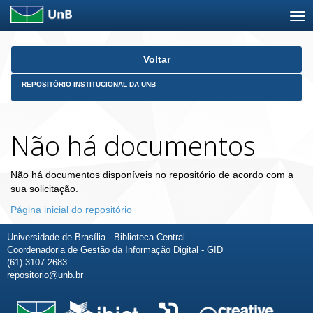
Skip
Voltar
navigation
REPOSITÓRIO INSTITUCIONAL DA UNB
Não há documentos
Não há documentos disponíveis no repositório de acordo com a
sua solicitação.
Página inicial do repositório
Universidade de Brasília - Biblioteca Central
Coordenadoria de Gestão da Informação Digital - GID
(61) 3107-2683
repositorio@unb.br