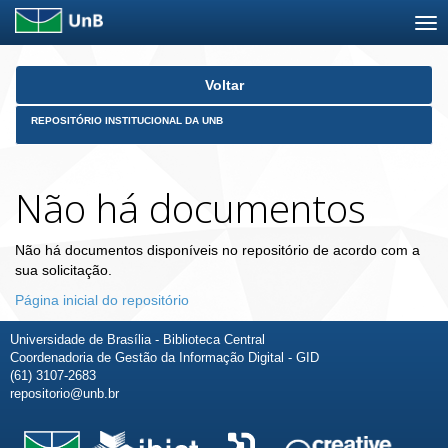
Skip
Voltar
navigation
REPOSITÓRIO INSTITUCIONAL DA UNB
Não há documentos
Não há documentos disponíveis no repositório de acordo com a
sua solicitação.
Página inicial do repositório
Universidade de Brasília - Biblioteca Central
Coordenadoria de Gestão da Informação Digital - GID
(61) 3107-2683
repositorio@unb.br