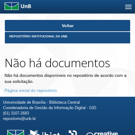
Skip
Voltar
navigation
REPOSITÓRIO INSTITUCIONAL DA UNB
Não há documentos
Não há documentos disponíveis no repositório de acordo com a
sua solicitação.
Página inicial do repositório
Universidade de Brasília - Biblioteca Central
Coordenadoria de Gestão da Informação Digital - GID
(61) 3107-2683
repositorio@unb.br