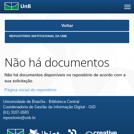
Skip
Voltar
navigation
REPOSITÓRIO INSTITUCIONAL DA UNB
Não há documentos
Não há documentos disponíveis no repositório de acordo com a
sua solicitação.
Página inicial do repositório
Universidade de Brasília - Biblioteca Central
Coordenadoria de Gestão da Informação Digital - GID
(61) 3107-2683
repositorio@unb.br