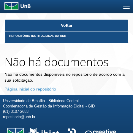
Skip
Voltar
navigation
REPOSITÓRIO INSTITUCIONAL DA UNB
Não há documentos
Não há documentos disponíveis no repositório de acordo com a
sua solicitação.
Página inicial do repositório
Universidade de Brasília - Biblioteca Central
Coordenadoria de Gestão da Informação Digital - GID
(61) 3107-2683
repositorio@unb.br