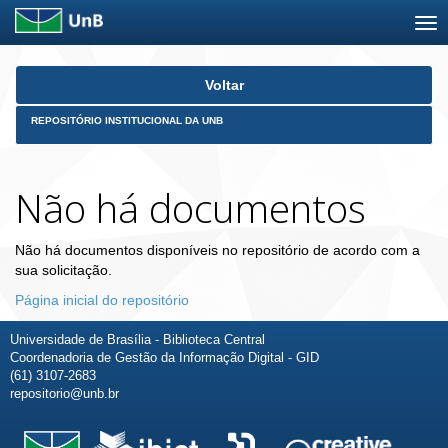
Skip
Voltar
navigation
REPOSITÓRIO INSTITUCIONAL DA UNB
Não há documentos
Não há documentos disponíveis no repositório de acordo com a
sua solicitação.
Página inicial do repositório
Universidade de Brasília - Biblioteca Central
Coordenadoria de Gestão da Informação Digital - GID
(61) 3107-2683
repositorio@unb.br