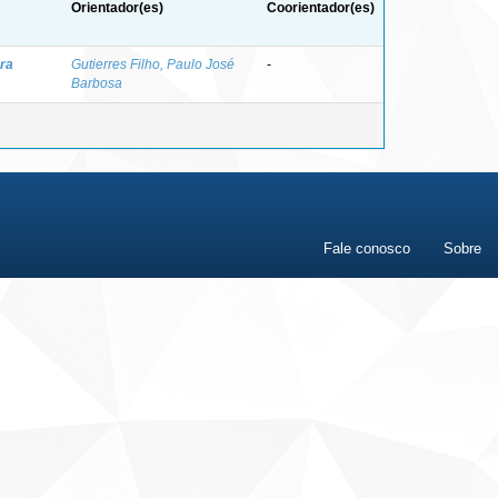
Orientador(es)
Coorientador(es)
ra
Gutierres Filho, Paulo José
-
Barbosa
Fale conosco
Sobre