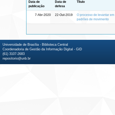
Data de
Data de
Título
publicação
defesa
7-Abr-2020
22-Out-2019
O processo de levantar em 
padrões de movimento
Universidade de Brasília - Biblioteca Central
Coordenadoria de Gestão da Informação Digital - GID
(61) 3107-2683
repositorio@unb.br