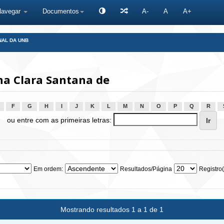
Navegar
Documentos
A-
A
A+
NAL DA UNB
na Clara Santana de
F
G
H
I
J
K
L
M
N
O
P
Q
R
ou entre com as primeiras letras:
Em ordem:
Resultados/Página
Registro(
Mostrando resultados 1 a 1 de 1