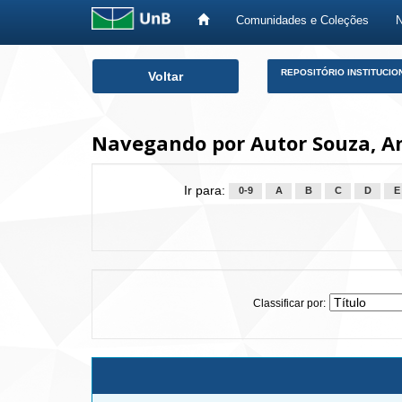
Comunidades e Coleções
Skip
REPOSITÓRIO INSTITUCIO
Voltar
navigation
Navegando por Autor Souza, A
Ir para:
0-9
A
B
C
D
E
Classificar por: