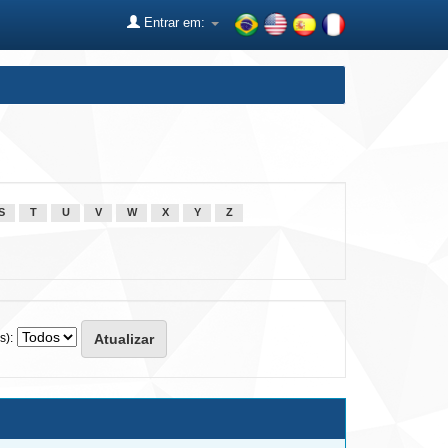
Entrar em:
S
T
U
V
W
X
Y
Z
s):