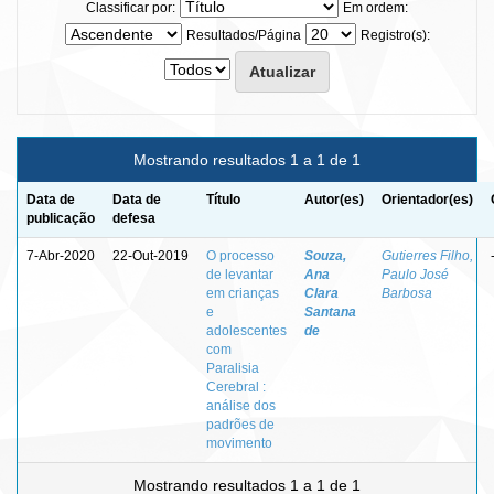
Classificar por:
Em ordem:
Resultados/Página
Registro(s):
Mostrando resultados 1 a 1 de 1
Data de
Data de
Título
Autor(es)
Orientador(es)
publicação
defesa
7-Abr-2020
22-Out-2019
O processo
Souza,
Gutierres Filho,
de levantar
Ana
Paulo José
em crianças
Clara
Barbosa
e
Santana
adolescentes
de
com
Paralisia
Cerebral :
análise dos
padrões de
movimento
Mostrando resultados 1 a 1 de 1