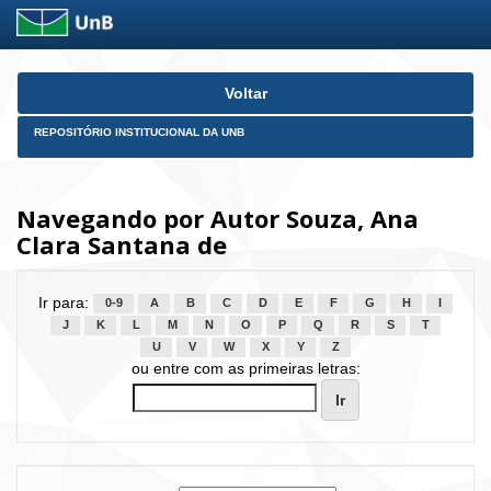
Skip
Voltar
navigation
REPOSITÓRIO INSTITUCIONAL DA UNB
Navegando por Autor Souza, Ana
Clara Santana de
Ir para:
0-9
A
B
C
D
E
F
G
H
I
J
K
L
M
N
O
P
Q
R
S
T
U
V
W
X
Y
Z
ou entre com as primeiras letras: