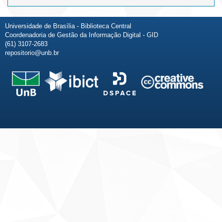
Universidade de Brasília - Biblioteca Central
Coordenadoria de Gestão da Informação Digital - GID
(61) 3107-2683
repositorio@unb.br
Fale conosco
Sobre