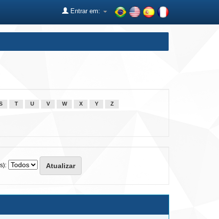
Entrar em:
S
T
U
V
W
X
Y
Z
s):