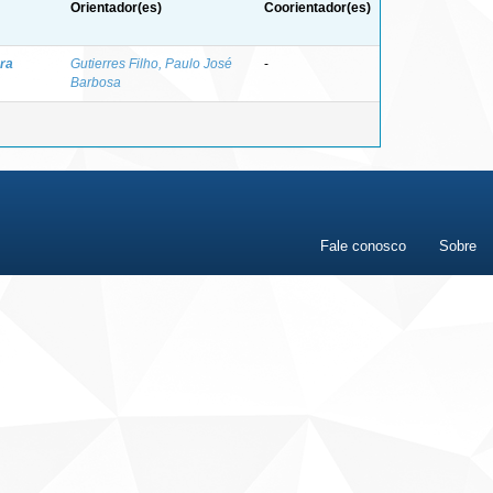
Orientador(es)
Coorientador(es)
ra
Gutierres Filho, Paulo José
-
Barbosa
Fale conosco
Sobre