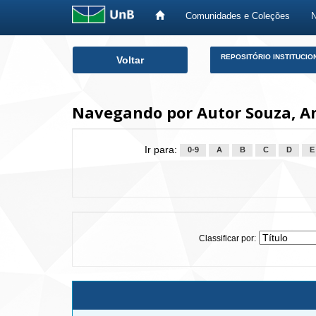
Comunidades e Coleções
Skip
REPOSITÓRIO INSTITUCIO
Voltar
navigation
Navegando por Autor Souza, A
Ir para:
0-9
A
B
C
D
E
Classificar por: