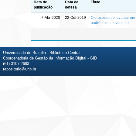
Data de
Data de
Título
publicação
defesa
7-Abr-2020
22-Out-2019
O processo de levantar em 
padrões de movimento
Universidade de Brasília - Biblioteca Central
Coordenadoria de Gestão da Informação Digital - GID
(61) 3107-2683
repositorio@unb.br