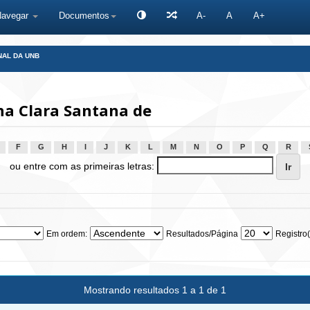
Navegar
Documentos
A-
A
A+
NAL DA UNB
na Clara Santana de
F
G
H
I
J
K
L
M
N
O
P
Q
R
ou entre com as primeiras letras:
Em ordem:
Resultados/Página
Registro(
Mostrando resultados 1 a 1 de 1