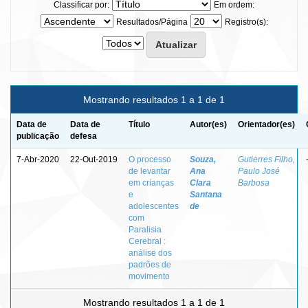
Classificar por:
Em ordem:
Resultados/Página
Registro(s):
Mostrando resultados 1 a 1 de 1
Data de
Data de
Título
Autor(es)
Orientador(es)
publicação
defesa
7-Abr-2020
22-Out-2019
O processo
Souza,
Gutierres Filho,
de levantar
Ana
Paulo José
em crianças
Clara
Barbosa
e
Santana
adolescentes
de
com
Paralisia
Cerebral :
análise dos
padrões de
movimento
Mostrando resultados 1 a 1 de 1