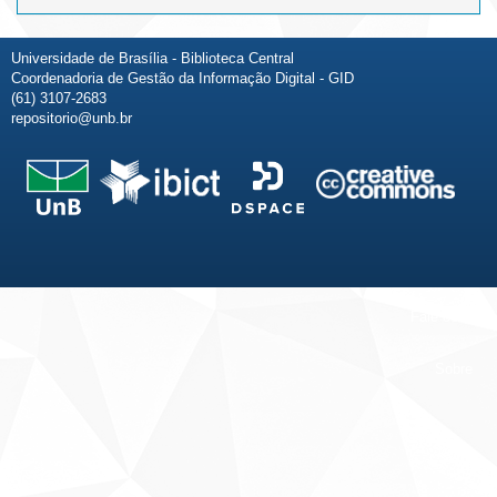
Universidade de Brasília - Biblioteca Central
Coordenadoria de Gestão da Informação Digital - GID
(61) 3107-2683
repositorio@unb.br
Fale conosco
Sobre