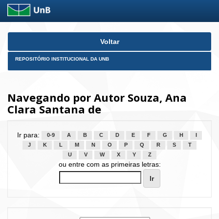
Skip
Voltar
navigation
REPOSITÓRIO INSTITUCIONAL DA UNB
Navegando por Autor Souza, Ana
Clara Santana de
Ir para:
0-9
A
B
C
D
E
F
G
H
I
J
K
L
M
N
O
P
Q
R
S
T
U
V
W
X
Y
Z
ou entre com as primeiras letras: