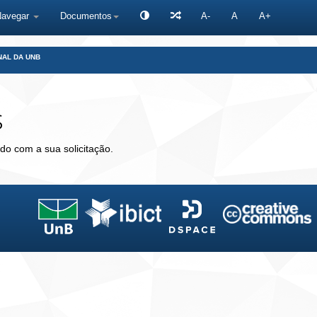
Navegar
Documentos
A-
A
A+
NAL DA UNB
s
do com a sua solicitação.