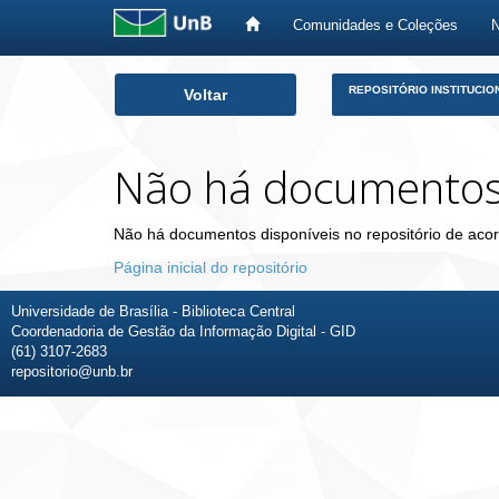
Comunidades e Coleções
Skip
REPOSITÓRIO INSTITUCIO
Voltar
navigation
Não há documento
Não há documentos disponíveis no repositório de acor
Página inicial do repositório
Universidade de Brasília - Biblioteca Central
Coordenadoria de Gestão da Informação Digital - GID
(61) 3107-2683
repositorio@unb.br