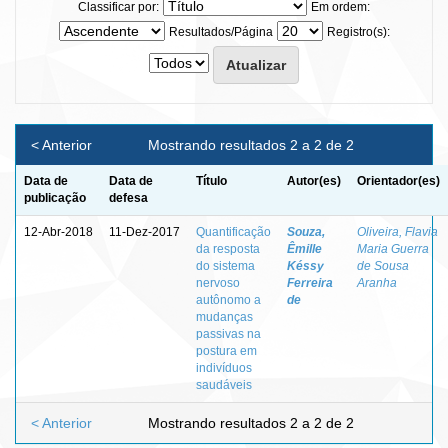
Classificar por:
Em ordem:
Resultados/Página
Registro(s):
< Anterior
Mostrando resultados 2 a 2 de 2
Data de
Data de
Título
Autor(es)
Orientador(es)
publicação
defesa
12-Abr-2018
11-Dez-2017
Quantificação
Souza,
Oliveira, Flavia
da resposta
Êmille
Maria Guerra
do sistema
Késsy
de Sousa
nervoso
Ferreira
Aranha
autônomo a
de
mudanças
passivas na
postura em
indivíduos
saudáveis
< Anterior
Mostrando resultados 2 a 2 de 2