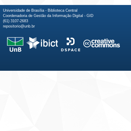
Universidade de Brasília - Biblioteca Central
Coordenadoria de Gestão da Informação Digital - GID
(61) 3107-2683
repositorio@unb.br
Fale conosco
Sobre