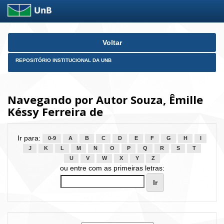
Skip
Voltar
navigation
REPOSITÓRIO INSTITUCIONAL DA UNB
Navegando por Autor Souza, Êmille
Késsy Ferreira de
Ir para:
0-9
A
B
C
D
E
F
G
H
I
J
K
L
M
N
O
P
Q
R
S
T
U
V
W
X
Y
Z
ou entre com as primeiras letras: