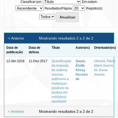
Classificar por:
Em ordem:
Resultados/Página
Registro(s):
< Anterior
Mostrando resultados 2 a 2 de 2
Data de
Data de
Título
Autor(es)
Orientador(es)
publicação
defesa
12-Abr-2018
11-Dez-2017
Quantificação
Souza,
Oliveira, Flavia
da resposta
Êmille
Maria Guerra
do sistema
Késsy
de Sousa
nervoso
Ferreira
Aranha
autônomo a
de
mudanças
passivas na
postura em
indivíduos
saudáveis
< Anterior
Mostrando resultados 2 a 2 de 2