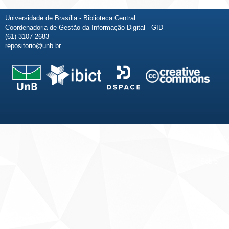
Universidade de Brasília - Biblioteca Central
Coordenadoria de Gestão da Informação Digital - GID
(61) 3107-2683
repositorio@unb.br
Fale conosco
Sobre