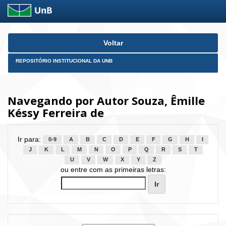
Skip
Voltar
navigation
REPOSITÓRIO INSTITUCIONAL DA UNB
Navegando por Autor Souza, Êmille
Késsy Ferreira de
Ir para:
0-9
A
B
C
D
E
F
G
H
I
J
K
L
M
N
O
P
Q
R
S
T
U
V
W
X
Y
Z
ou entre com as primeiras letras: