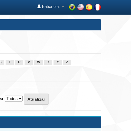
Entrar em:
S
T
U
V
W
X
Y
Z
s):