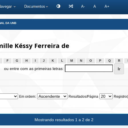
Navegar
Documentos
A-
A
A+
NAL DA UNB
lle Késsy Ferreira de
F
G
H
I
J
K
L
M
N
O
P
Q
R
ou entre com as primeiras letras:
Em ordem:
Resultados/Página
Registro(
Mostrando resultados 1 a 2 de 2