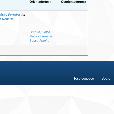
Orientador(es)
Coorientador(es)
Késsy Ferreira de
;
-
-
na Roberta
Oliveira, Flavia
-
Maria Guerra de
Sousa Aranha
Fale conosco
Sobre