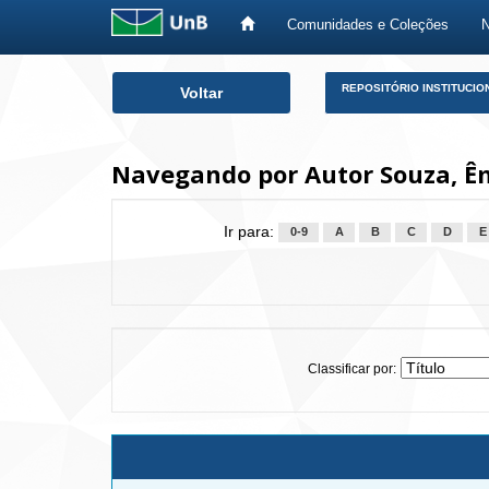
Comunidades e Coleções
Skip
REPOSITÓRIO INSTITUCIO
Voltar
navigation
Navegando por Autor Souza, Êmi
Ir para:
0-9
A
B
C
D
E
Classificar por: