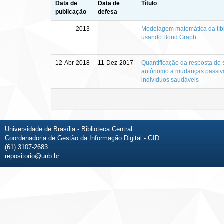
Data de
Data de
Título
publicação
defesa
2013
-
Modelagem matemática da tí
usando Bond Graph
12-Abr-2018
11-Dez-2017
Quantificação da resposta do
autônomo a mudanças passiv
indivíduos saudáveis
Universidade de Brasília - Biblioteca Central
Coordenadoria de Gestão da Informação Digital - GID
(61) 3107-2683
repositorio@unb.br