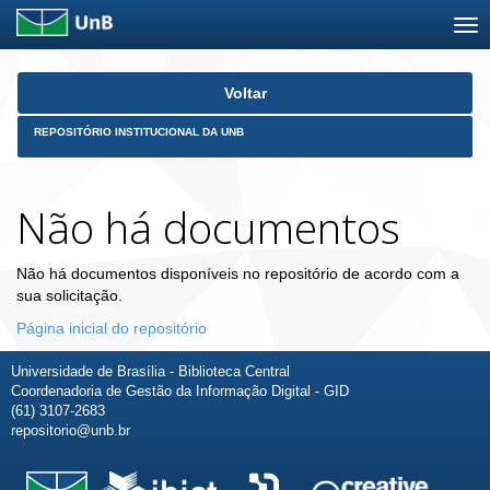
Skip
Voltar
navigation
REPOSITÓRIO INSTITUCIONAL DA UNB
Não há documentos
Não há documentos disponíveis no repositório de acordo com a
sua solicitação.
Página inicial do repositório
Universidade de Brasília - Biblioteca Central
Coordenadoria de Gestão da Informação Digital - GID
(61) 3107-2683
repositorio@unb.br