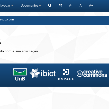
Navegar
Documentos
A-
A
A+
NAL DA UNB
s
do com a sua solicitação.