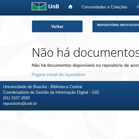
Comunidades e Coleções
Skip
REPOSITÓRIO INSTITUCIO
Voltar
navigation
Não há documento
Não há documentos disponíveis no repositório de acor
Página inicial do repositório
Universidade de Brasília - Biblioteca Central
Coordenadoria de Gestão da Informação Digital - GID
(61) 3107-2683
repositorio@unb.br