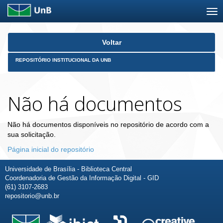
Skip
Voltar
navigation
REPOSITÓRIO INSTITUCIONAL DA UNB
Não há documentos
Não há documentos disponíveis no repositório de acordo com a
sua solicitação.
Página inicial do repositório
Universidade de Brasília - Biblioteca Central
Coordenadoria de Gestão da Informação Digital - GID
(61) 3107-2683
repositorio@unb.br