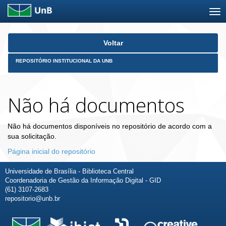
Skip
Voltar
navigation
REPOSITÓRIO INSTITUCIONAL DA UNB
Não há documentos
Não há documentos disponíveis no repositório de acordo com a
sua solicitação.
Página inicial do repositório
Universidade de Brasília - Biblioteca Central
Coordenadoria de Gestão da Informação Digital - GID
(61) 3107-2683
repositorio@unb.br