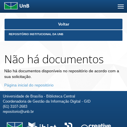
Skip
Voltar
navigation
REPOSITÓRIO INSTITUCIONAL DA UNB
Não há documentos
Não há documentos disponíveis no repositório de acordo com a
sua solicitação.
Página inicial do repositório
Universidade de Brasília - Biblioteca Central
Coordenadoria de Gestão da Informação Digital - GID
(61) 3107-2683
repositorio@unb.br