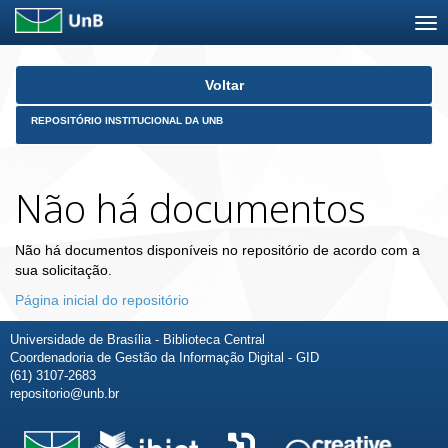
Skip
Voltar
navigation
REPOSITÓRIO INSTITUCIONAL DA UNB
Não há documentos
Não há documentos disponíveis no repositório de acordo com a
sua solicitação.
Página inicial do repositório
Universidade de Brasília - Biblioteca Central
Coordenadoria de Gestão da Informação Digital - GID
(61) 3107-2683
repositorio@unb.br