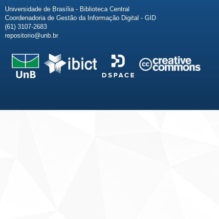
Universidade de Brasília - Biblioteca Central
Coordenadoria de Gestão da Informação Digital - GID
(61) 3107-2683
repositorio@unb.br
Fale conosco
Sobre