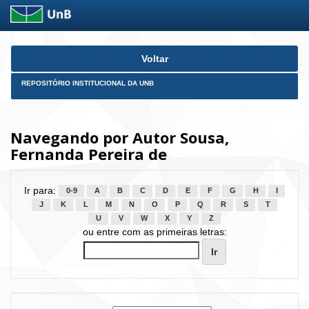
Skip
Voltar
navigation
REPOSITÓRIO INSTITUCIONAL DA UNB
Navegando por Autor Sousa,
Fernanda Pereira de
Ir para:
0-9
A
B
C
D
E
F
G
H
I
J
K
L
M
N
O
P
Q
R
S
T
U
V
W
X
Y
Z
ou entre com as primeiras letras: