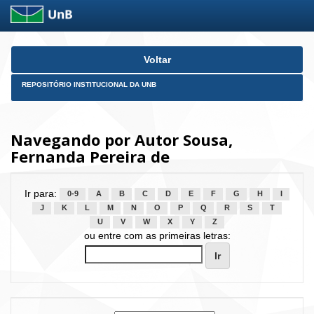
Skip
Voltar
navigation
REPOSITÓRIO INSTITUCIONAL DA UNB
Navegando por Autor Sousa,
Fernanda Pereira de
Ir para:
0-9
A
B
C
D
E
F
G
H
I
J
K
L
M
N
O
P
Q
R
S
T
U
V
W
X
Y
Z
ou entre com as primeiras letras: