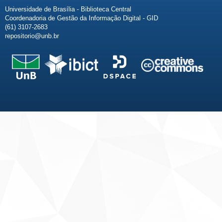
Universidade de Brasília - Biblioteca Central
Coordenadoria de Gestão da Informação Digital - GID
(61) 3107-2683
repositorio@unb.br
Fale conosco
Sobre