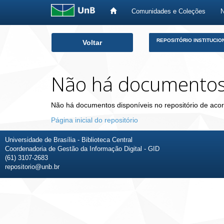
Comunidades e Coleções
Skip
REPOSITÓRIO INSTITUCIO
Voltar
navigation
Não há documento
Não há documentos disponíveis no repositório de acor
Página inicial do repositório
Universidade de Brasília - Biblioteca Central
Coordenadoria de Gestão da Informação Digital - GID
(61) 3107-2683
repositorio@unb.br