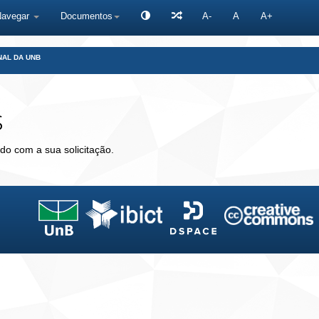
Navegar
Documentos
A-
A
A+
NAL DA UNB
s
do com a sua solicitação.