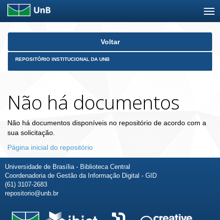
Skip
Voltar
navigation
REPOSITÓRIO INSTITUCIONAL DA UNB
Não há documentos
Não há documentos disponíveis no repositório de acordo com a
sua solicitação.
Página inicial do repositório
Universidade de Brasília - Biblioteca Central
Coordenadoria de Gestão da Informação Digital - GID
(61) 3107-2683
repositorio@unb.br