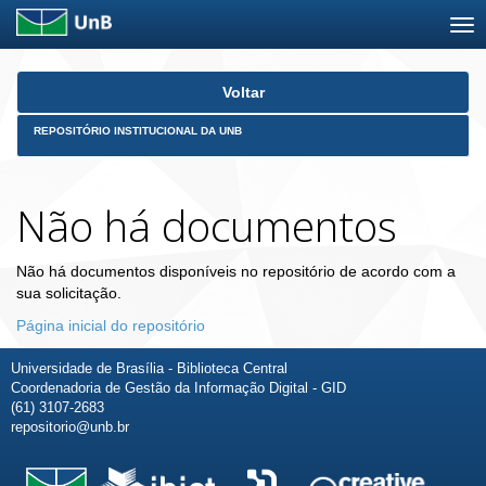
Skip
Voltar
navigation
REPOSITÓRIO INSTITUCIONAL DA UNB
Não há documentos
Não há documentos disponíveis no repositório de acordo com a
sua solicitação.
Página inicial do repositório
Universidade de Brasília - Biblioteca Central
Coordenadoria de Gestão da Informação Digital - GID
(61) 3107-2683
repositorio@unb.br