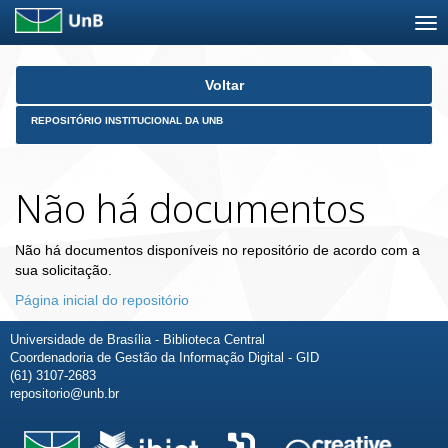
Skip
Voltar
navigation
REPOSITÓRIO INSTITUCIONAL DA UNB
Não há documentos
Não há documentos disponíveis no repositório de acordo com a
sua solicitação.
Página inicial do repositório
Universidade de Brasília - Biblioteca Central
Coordenadoria de Gestão da Informação Digital - GID
(61) 3107-2683
repositorio@unb.br