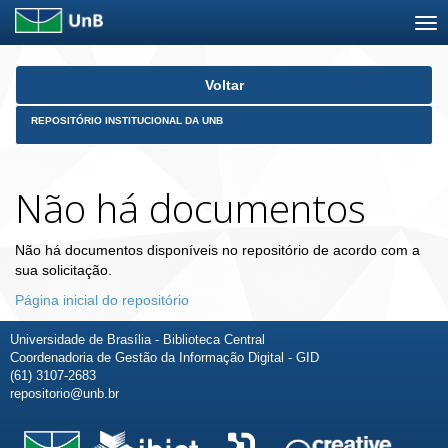
Skip
Voltar
navigation
REPOSITÓRIO INSTITUCIONAL DA UNB
Não há documentos
Não há documentos disponíveis no repositório de acordo com a
sua solicitação.
Página inicial do repositório
Universidade de Brasília - Biblioteca Central
Coordenadoria de Gestão da Informação Digital - GID
(61) 3107-2683
repositorio@unb.br