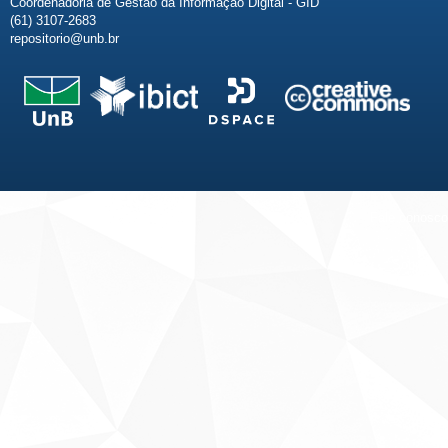
Coordenadoria de Gestão da Informação Digital - GID
(61) 3107-2683
repositorio@unb.br
Fale conosco
Sobre