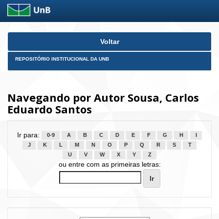
Skip
Voltar
navigation
REPOSITÓRIO INSTITUCIONAL DA UNB
Navegando por Autor Sousa, Carlos
Eduardo Santos
Ir para:
0-9
A
B
C
D
E
F
G
H
I
J
K
L
M
N
O
P
Q
R
S
T
U
V
W
X
Y
Z
ou entre com as primeiras letras: