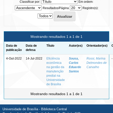
Classificar por:
Em ordem:
Resultados/Página
Registro(s):
Mostrando resultados 1 a 1 de 1
Data de
Data de
Título
Autor(es)
Orientador(es)
publicação
defesa
4-Out-2022
14-Jul-2022
Eficiência
Sousa,
Rossi, Marina
-
econômica
Carlos
Delmondes de
na gestão da
Eduardo
Carvalho
manutenção
Santos
predial na
Universidade
de Brasília
Mostrando resultados 1 a 1 de 1
Universidade de Brasília - Biblioteca Central