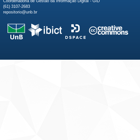
Coordenadoria de Gestão da Informação Digital - GID
(61) 3107-2683
repositorio@unb.br
Fale conosco
Sobre