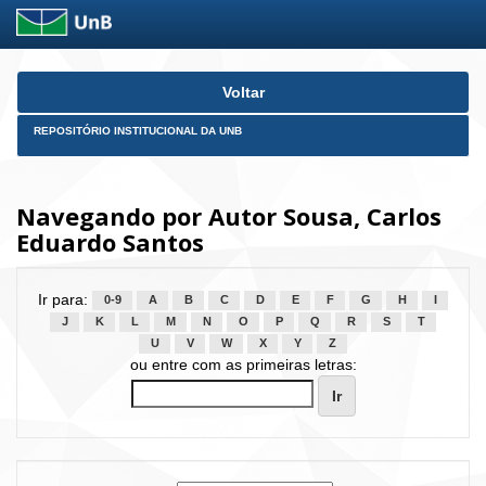
Skip
Voltar
navigation
REPOSITÓRIO INSTITUCIONAL DA UNB
Navegando por Autor Sousa, Carlos
Eduardo Santos
Ir para:
0-9
A
B
C
D
E
F
G
H
I
J
K
L
M
N
O
P
Q
R
S
T
U
V
W
X
Y
Z
ou entre com as primeiras letras: