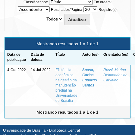
Classificar por:
Em ordem:
Resultados/Página
Registro(s):
Mostrando resultados 1 a 1 de 1
Data de
Data de
Título
Autor(es)
Orientador(es)
publicação
defesa
4-Out-2022
14-Jul-2022
Eficiência
Sousa,
Rossi, Marina
-
econômica
Carlos
Delmondes de
na gestão da
Eduardo
Carvalho
manutenção
Santos
predial na
Universidade
de Brasília
Mostrando resultados 1 a 1 de 1
Universidade de Brasília - Biblioteca Central