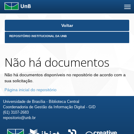
Skip
Voltar
navigation
REPOSITÓRIO INSTITUCIONAL DA UNB
Não há documentos
Não há documentos disponíveis no repositório de acordo com a
sua solicitação.
Página inicial do repositório
Universidade de Brasília - Biblioteca Central
Coordenadoria de Gestão da Informação Digital - GID
(61) 3107-2683
repositorio@unb.br