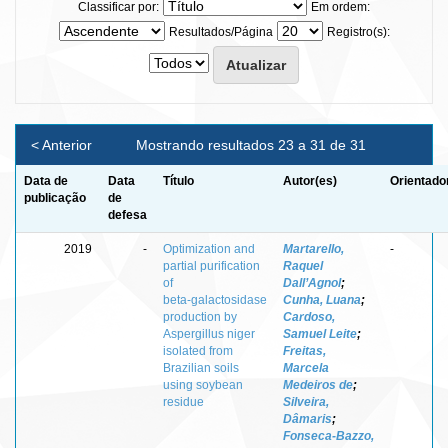
Classificar por:
Em ordem:
Resultados/Página
Registro(s):
< Anterior
Mostrando resultados 23 a 31 de 31
Data de
Data
Título
Autor(es)
Orientado
publicação
de
defesa
2019
-
Optimization and
Martarello,
-
partial purification
Raquel
of
Dall’Agnol
;
beta‑galactosidase
Cunha, Luana
;
production by
Cardoso,
Aspergillus niger
Samuel Leite
;
isolated from
Freitas,
Brazilian soils
Marcela
using soybean
Medeiros de
;
residue
Silveira,
Dâmaris
;
Fonseca‑Bazzo,