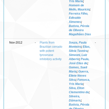
Yris Maria
;
Homem de
Mello, Mauricio
;
Ferreira Filho,
Edivaldo
Ximenes
;
Batista, Pérola
de Oliveira
Magalhães Dias
Nov-2012
-
Plants from
Souza, Paula
-
Brazilian cerrado
Monteiro
;
Elias,
with potent
Silvia Taveira
;
tyrosinase
Simeoni, Luiz
inhibitory activity
Alberto
;
Paula,
José Elias de
;
Gomes, Sueli
Maria
;
Guerra,
Eliete Neves
Silva
;
Fonseca,
Yris Maria
;
Silva, Elton
Clementino da
;
Silveira,
Dâmaris
;
Batista, Pérola
de Oliveira