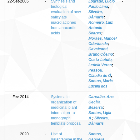
22-Set-2005
-
Synthesis and
Logrado, Lucio
-
biological
Paulo Lima
;
evaluation of new
Silveira,
salicylate
Dâmaris
;
macrolactones
Romeiro, Luiz
from anacardic
Antonio
acids
Soares
;
Moraes, Manoel
Odorico de
;
Cavalcanti,
Bruno Côelho
;
Costa-Lotufo,
Leticia Veras
;
Pessoa,
Cláudia do Ó
;
Santos, Maria
Lucilia dos
Fev-2014
-
Systematic
Carvalho, Ana
-
organization of
Cecília
medicinal plant
Bezerra
;
information : a
Santos, Ligia
monograph
A.
;
Silveira,
template proposal
Dâmaris
2020
-
Use of
Santos,
-
galantamine in the
Gabriella