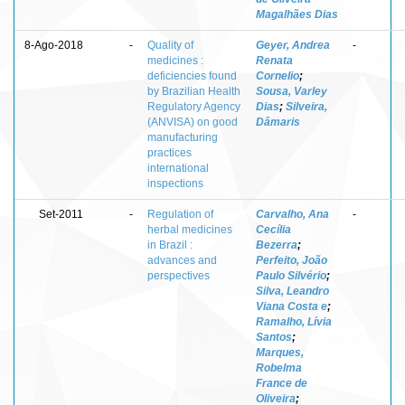
Magalhães Dias
8-Ago-2018
-
Quality of
Geyer, Andrea
-
medicines :
Renata
deficiencies found
Cornelio
;
by Brazilian Health
Sousa, Varley
Regulatory Agency
Dias
;
Silveira,
(ANVISA) on good
Dâmaris
manufacturing
practices
international
inspections
Set-2011
-
Regulation of
Carvalho, Ana
-
herbal medicines
Cecília
in Brazil :
Bezerra
;
advances and
Perfeito, João
perspectives
Paulo Silvério
;
Silva, Leandro
Viana Costa e
;
Ramalho, Lívia
Santos
;
Marques,
Robelma
France de
Oliveira
;