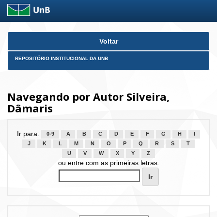
Skip
Voltar
navigation
REPOSITÓRIO INSTITUCIONAL DA UNB
Navegando por Autor Silveira,
Dâmaris
Ir para:
0-9
A
B
C
D
E
F
G
H
I
J
K
L
M
N
O
P
Q
R
S
T
U
V
W
X
Y
Z
ou entre com as primeiras letras: