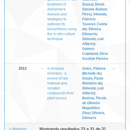
treatment of
Sousa
;
Sinoti,
Alzheimer's
Simone Batista
disease and
Pires
;
Almeida,
strategies to
Fabrício
optimize its
Tavares Cunha
biosynthesis using
de
;
Silveira,
the in vitro culture
Dâmaris
;
technique
Simeoni, Luiz
Alberto
;
Gomes-
Copeland, Kicia
Karinne Pereira
2012
-
α-Amylase
Sales, Paloma
-
inhibitors : a
Michelle de
;
review of raw
Souza, Paula
material and
Monteiro de
;
isolated
Simeoni, Luiz
compounds from
Alberto
;
plant source
Batista, Pérola
de Oliveira
Magalhães
Dias
;
Silveira,
Dâmaris
< Anterior
Mostrando resultados 23 a 31 de 31