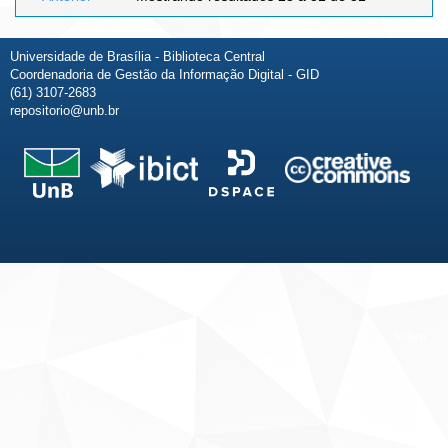
Universidade de Brasília - Biblioteca Central
Coordenadoria de Gestão da Informação Digital - GID
(61) 3107-2683
repositorio@unb.br
Fale conosco
Sobre