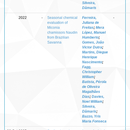
Silveira,
Dâmaris
2022
-
Seasonal chemical
Ferreira,
-
evaluation of
Juliana de
Miconia
Freitas
;
Mera
chamissois Naudin
López, Manuel
from Brazilian
Humberto
;
Savanna
Gomes, João
Victor Dutra
;
Martins, Diegue
Henrique
Nascimento
;
Fagg,
Christopher
William
;
Batista, Pérola
de Oliveira
Magalhães
Dias
;
Davies,
Noel William
;
Silveira,
Dâmaris
;
Bazzo, Yris
Maria Fonseca