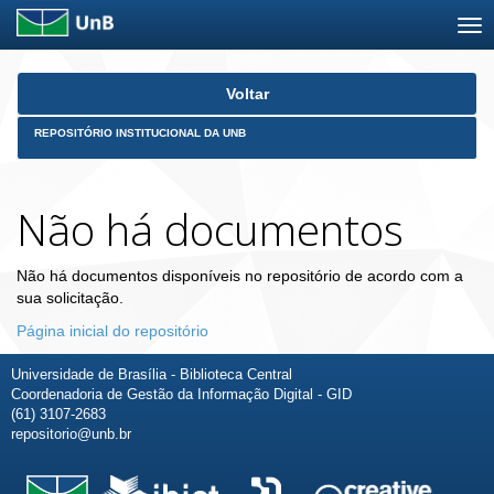
Skip
Voltar
navigation
REPOSITÓRIO INSTITUCIONAL DA UNB
Não há documentos
Não há documentos disponíveis no repositório de acordo com a
sua solicitação.
Página inicial do repositório
Universidade de Brasília - Biblioteca Central
Coordenadoria de Gestão da Informação Digital - GID
(61) 3107-2683
repositorio@unb.br