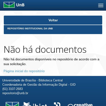
Skip
Voltar
navigation
REPOSITÓRIO INSTITUCIONAL DA UNB
Não há documentos
Não há documentos disponíveis no repositório de acordo com a
sua solicitação.
Página inicial do repositório
Universidade de Brasília - Biblioteca Central
Coordenadoria de Gestão da Informação Digital - GID
(61) 3107-2683
repositorio@unb.br