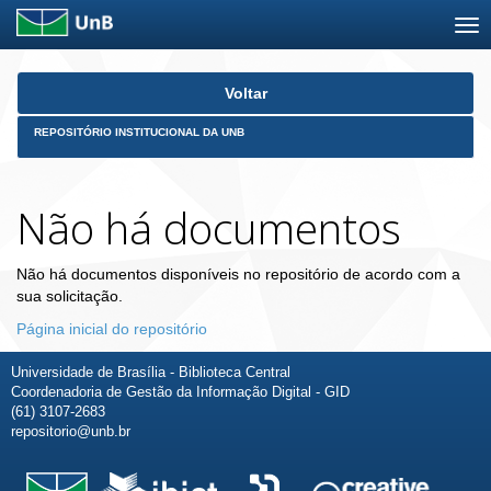
Skip
Voltar
navigation
REPOSITÓRIO INSTITUCIONAL DA UNB
Não há documentos
Não há documentos disponíveis no repositório de acordo com a
sua solicitação.
Página inicial do repositório
Universidade de Brasília - Biblioteca Central
Coordenadoria de Gestão da Informação Digital - GID
(61) 3107-2683
repositorio@unb.br